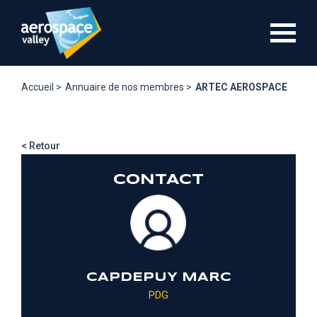
Aller
au
contenu
principal
Accueil >
Annuaire de nos membres >
ARTEC AEROSPACE
< Retour
CONTACT
CAPDEPUY MARC
PDG