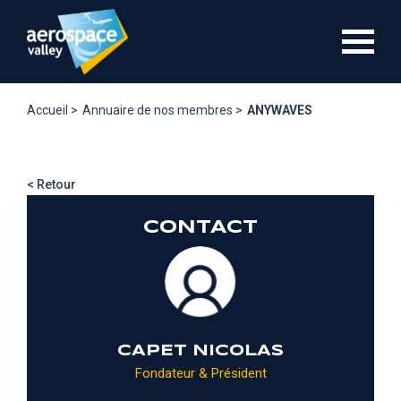
Aller
au
contenu
principal
Accueil >
Annuaire de nos membres >
ANYWAVES
< Retour
CONTACT
CAPET NICOLAS
Fondateur & Président