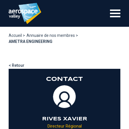
Aller
au
contenu
principal
Accueil >
Annuaire de nos membres >
AMETRA ENGINEERING
< Retour
CONTACT
RIVES XAVIER
Directeur Régional