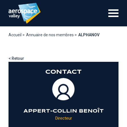
Aller
au
contenu
principal
Accueil >
Annuaire de nos membres >
ALPHANOV
< Retour
CONTACT
APPERT-COLLIN BENOÎT
Directeur