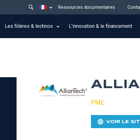
Main
Lister les actions supplémentaires
Ressources documentaires
Conta
menu
top
Les filières & technos
L'innovation & le financement
ALLI
PME
VOIR LE SI