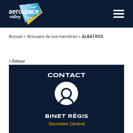
Aller
au
contenu
principal
Accueil >
Annuaire de nos membres >
ALBATROS
< Retour
CONTACT
BINET RÉGIS
Secretaire Général