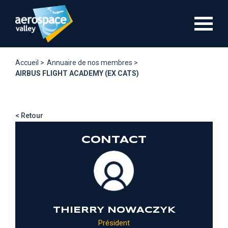
Aller
au
contenu
principal
Accueil >
Annuaire de nos membres >
AIRBUS FLIGHT ACADEMY (EX CATS)
< Retour
CONTACT
THIERRY NOWACZYK
Président