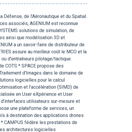
éfense, de l’Aéronautique et du Spatial.
rvices associés, AGENIUM est reconnue
SYSTEMS solutions de simulation, de
es ainsi que modélisation 3D et
NIUM a un savoir-faire de distributeur de
TRIES assure au meilleur coût le MCO et la
 ou d’entraîneurs pilotage/tactique.
se de COTS * SPACE propose des
 Traitement d'Images dans le domaine de
utions logicielles pour le calcul
timisation et l’accélération (SIMD) de
cialisée en User eXpérience et User
s d’interfaces utilisateurs sur-mesure et
ose une plateforme de services, un
ls à destination des applications drones
nse * CAMPUS fédère les prestations de
s architectures logicielles