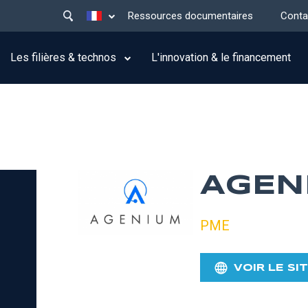
Main
Lister les actions supplémentaires
Ressources documentaires
Conta
menu
top
Les filières & technos
L'innovation & le financement
AGEN
PME
VOIR LE SI