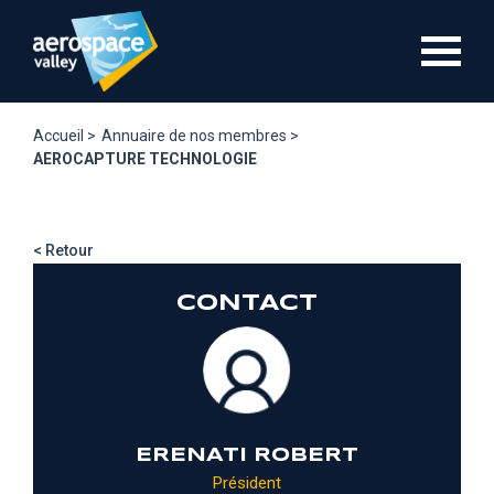
Aller
au
contenu
principal
Accueil >
Annuaire de nos membres >
AEROCAPTURE TECHNOLOGIE
< Retour
CONTACT
ERENATI ROBERT
Président