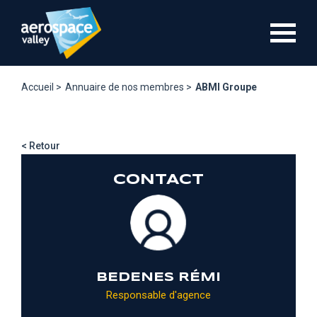
Aller
au
contenu
principal
Accueil >
Annuaire de nos membres >
ABMI Groupe
< Retour
CONTACT
BEDENES RÉMI
Responsable d'agence