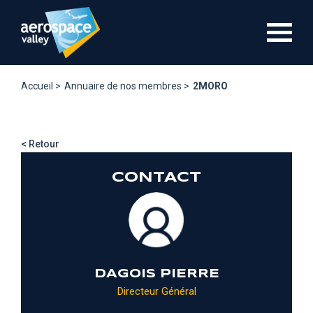
Aller
au
contenu
principal
Accueil >
Annuaire de nos membres >
2MORO
< Retour
CONTACT
DAGOIS PIERRE
Directeur Général