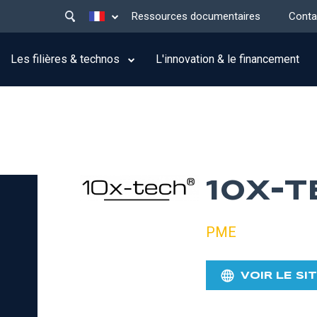
Main
Lister les actions supplémentaires
Ressources documentaires
Conta
menu
top
Les filières & technos
L'innovation & le financement
10X-
PME
VOIR LE SI