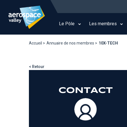
Aller
au
Main
contenu
navigation
principal
Le Pôle
Les membres
Accueil >
Annuaire de nos membres >
10X-TECH
< Retour
CONTACT