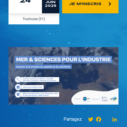
24
JUIN
JE M'INSCRIS
2025
Toulouse (31)
Twitter
Facebook
instagr
Link
Partagez: