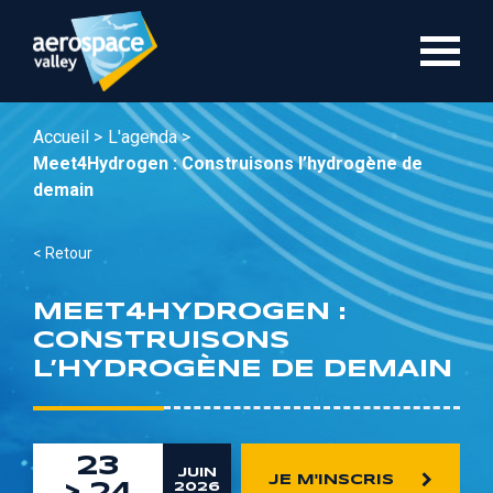
Aller
au
contenu
principal
Accueil >
L'agenda >
Meet4Hydrogen : Construisons l’hydrogène de
demain
< Retour
MEET4HYDROGEN :
CONSTRUISONS
L’HYDROGÈNE DE DEMAIN
23
JUIN
JE M'INSCRIS
2026