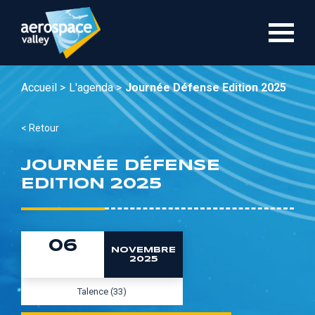
Aller
au
contenu
principal
Accueil >
L'agenda >
Journée Défense Edition 2025
< Retour
JOURNÉE DÉFENSE
EDITION 2025
06
NOVEMBRE
2025
Talence (33)