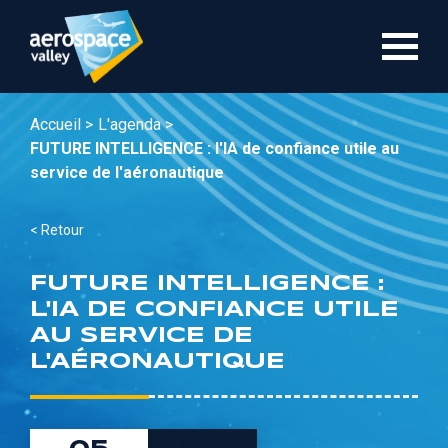
Aller
au
contenu
principal
Accueil >
L'agenda >
FUTURE INTELLIGENCE : l'IA de confiance utile au
service de l'aéronautique
< Retour
FUTURE INTELLIGENCE :
L'IA DE CONFIANCE UTILE
AU SERVICE DE
L'AÉRONAUTIQUE