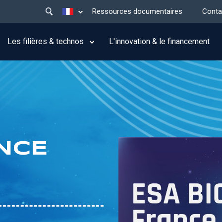
Main
Lister les actions supplémentaires
Ressources documentaires
Conta
menu
top
Les filières & technos
L'innovation & le financement
ANCE