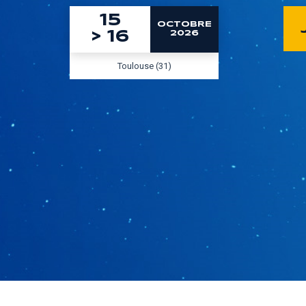
15
OCTOBRE
>
16
2026
Toulouse (31)