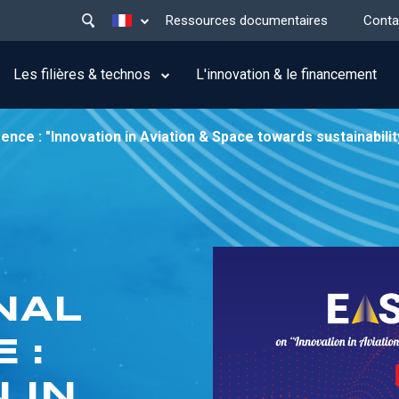
Main
Lister les actions supplémentaires
Ressources documentaires
Conta
menu
top
Les filières & technos
L'innovation & le financement
ence : "Innovation in Aviation & Space towards sustainabili
NAL
 :
 IN