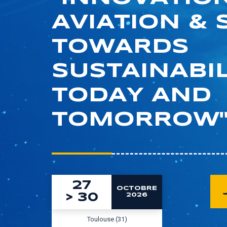
AVIATION & 
TOWARDS
SUSTAINABIL
TODAY AND
TOMORROW
27
OCTOBRE
>
30
2026
Toulouse (31)