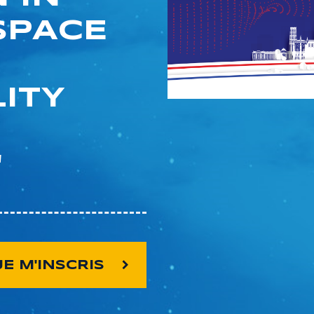
SPACE
ITY
"
JE M'INSCRIS