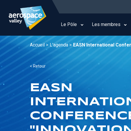
Aller
au
Main
contenu
navigation
principal
Le Pôle
Les membres
Accueil >
L'agenda >
EASN International Confer
< Retour
EASN
INTERNATIO
CONFERENCE
"INNOVATION