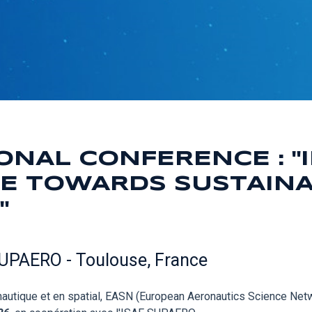
ONAL CONFERENCE : "
CE TOWARDS SUSTAINA
"
SUPAERO - Toulouse, France
autique et en spatial, EASN (European Aeronautics Science Netw