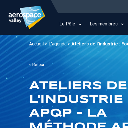
Aller
au
Main
contenu
navigation
principal
Le Pôle
Les membres
Accueil >
L'agenda >
Ateliers de l'industrie :
< Retour
ATELIERS DE
L'INDUSTRIE
APQP - LA
MÉTHODE A