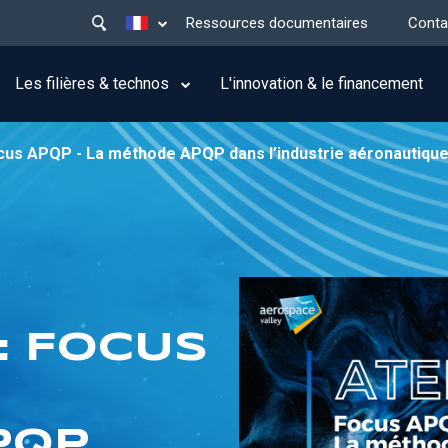
Main
Lister les actions supplémentaires
Ressources documentaires
Conta
menu
top
Les filières & technos
L'innovation & le financement
 Focus APQP - La méthode APQP dans l’industrie aéronautique
 : FOCUS
PQP