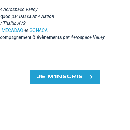
et Aerospace Valley
isques
par Dassault Aviation
r Thalès AVS
s
MECADAQ
et
SONACA
’accompagnement & évènements
par Aerospace Valley
JE M'INSCRIS