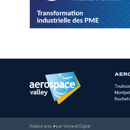
AER
Toulous
Montpell
Rochefo
Réalisé avec
♥
par
Verywell Digital