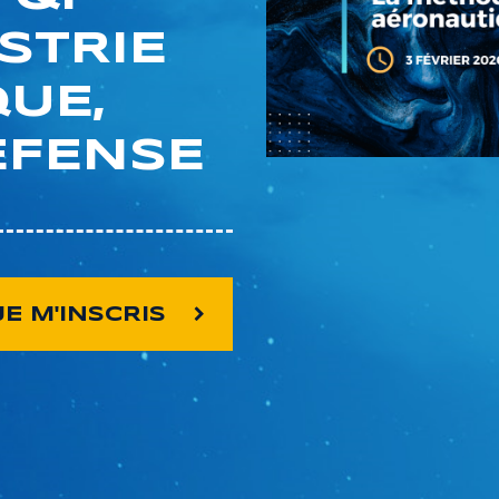
STRIE
UE,
ÉFENSE
JE M'INSCRIS