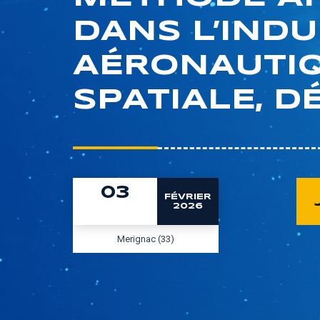
DANS L’INDU
AÉRONAUTIQ
SPATIALE, D
03
FÉVRIER
2026
Merignac (33)