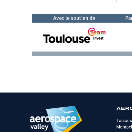
AER
Toulous
Montpell