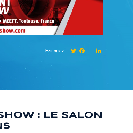
Twitter
Facebook
instagram
LinkedIn
Partagez:
HOW : LE SALON
NS