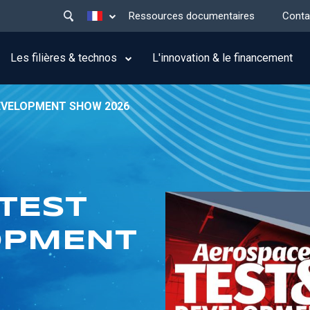
Main
Lister les actions supplémentaires
Ressources documentaires
Conta
menu
top
Les filières & technos
L'innovation & le financement
EVELOPMENT SHOW 2026
TEST
OPMENT