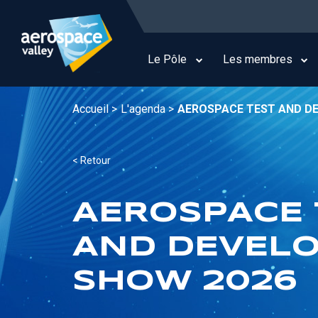
Aller
au
Main
contenu
navigation
principal
Le Pôle
Les membres
Accueil >
L'agenda >
AEROSPACE TEST AND D
< Retour
AEROSPACE 
AND DEVEL
SHOW 2026