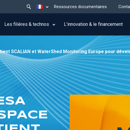
Main
Lister les actions supplémentaires
Ressources documentaires
Conta
menu
top
Les filières & technos
L'innovation & le financement
ient SCALIAN et WaterShed Monitoring Europe pour dévelop
’ESA
SPACE
TIENT