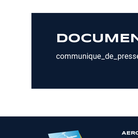
DOCUME
communique_de_presse
AER