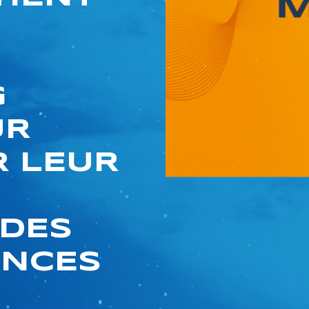
G
UR
 LEUR
 DES
ENCES