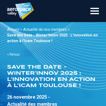
Aller
au
contenu
principal
Accueil >
Actualité de nos membres >
Save the Date - Winter’Innov 2025 : L’innovation en
action à l’Icam Toulouse !
< Retour
SAVE THE DATE -
WINTER’INNOV 2025 :
L’INNOVATION EN ACTION
À L’ICAM TOULOUSE !
26 novembre 2025 -
Actualité des membres