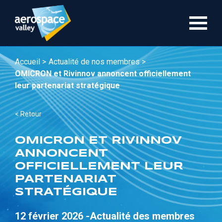
Aller
au
contenu
principal
Accueil >
Actualité de nos membres >
OMICRON et Rivinnov annoncent officiellement
leur partenariat stratégique
< Retour
OMICRON ET RIVINNOV
ANNONCENT
OFFICIELLEMENT LEUR
PARTENARIAT
STRATÉGIQUE
12 février 2026 -
Actualité des membres