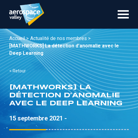
Aller
au
contenu
principal
Accueil >
Actualité de nos membres >
[MATHWORKS] La détection d’anomalie avec le
Deep Learning
< Retour
[MATHWORKS] LA
DÉTECTION D’ANOMALIE
AVEC LE DEEP LEARNING
15 septembre 2021 -