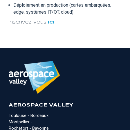
Déploiement en production (cartes embarquées,
edge, systèmes IT/OT, cloud)
Inscrivez-vous
ici
!
AEROSPACE VALLEY
Toulouse - Bordeaux
Montpellier -
Rochefort - Bayonne