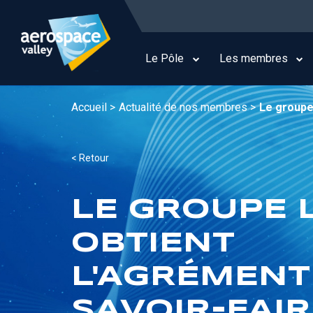
Aller
au
Main
contenu
navigation
principal
Le Pôle
Les membres
Accueil >
Actualité de nos membres >
Le groupe
< Retour
LE GROUPE 
OBTIENT
L'AGRÉMENT
SAVOIR-FAIR