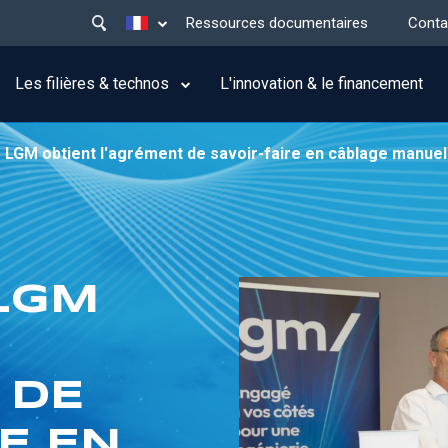
Main
Lister les actions supplémentaires
Ressources documentaires
Conta
menu
top
Les filières & technos
L'innovation & le financement
 LGM obtient l'agrément de savoir-faire en câblage manuel
LGM
 DE
E EN