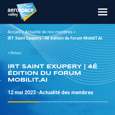
Aller
au
contenu
principal
Accueil >
Actualité de nos membres >
IRT Saint Exupery | 4é édition du forum MobiliT.AI
< Retour
IRT SAINT EXUPERY | 4É
ÉDITION DU FORUM
MOBILIT.AI
12 mai 2023 -
Actualité des membres