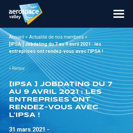
Aller
au
contenu
principal
Accueil >
Actualité de nos membres >
[IPSA ] Jobdating du 7 au 9 avril 2021 : les
entreprises ont rendez-vous avec l’IPSA !
< Retour
[IPSA ] JOBDATING DU 7
AU 9 AVRIL 2021 : LES
ENTREPRISES ONT
RENDEZ-VOUS AVEC
L’IPSA !
31 mars 2021 -