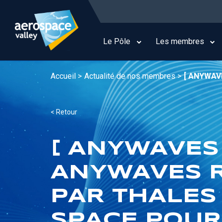
Aller
au
Main
contenu
navigation
principal
Le Pôle
Les membres
Accueil >
Actualité de nos membres >
[ ANYWAVE
< Retour
[ ANYWAVES 
ANYWAVES 
PAR THALES
SPACE POUR