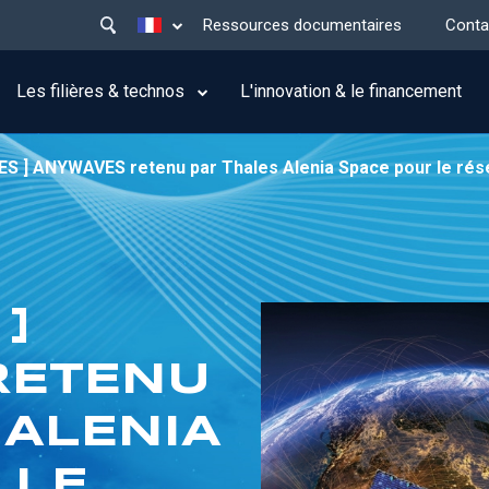
Main
Lister les actions supplémentaires
Ressources documentaires
Conta
menu
top
Les filières & technos
L'innovation & le financement
S ] ANYWAVES retenu par Thales Alenia Space pour le rése
]
RETENU
 ALENIA
 LE