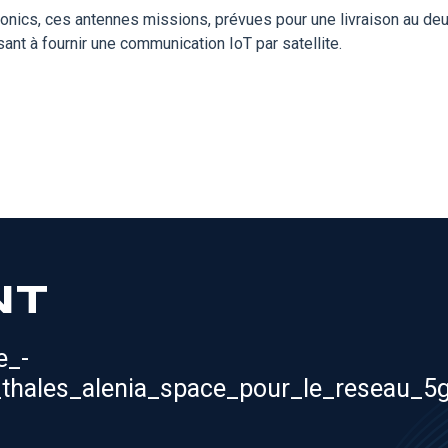
onics, ces antennes missions, prévues pour une livraison au de
t à fournir une communication IoT par satellite.
NT
e_-
thales_alenia_space_pour_le_reseau_5g