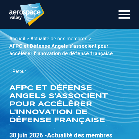
Aller
au
contenu
principal
Accueil >
Actualité de nos membres >
AFPC et Défense Angels s'associent pour
accélérer l'innovation de défense française
< Retour
AFPC ET DÉFENSE
ANGELS S'ASSOCIENT
POUR ACCÉLÉRER
L'INNOVATION DE
DÉFENSE FRANÇAISE
30 juin 2026 -
Actualité des membres