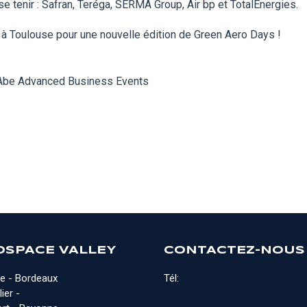
e tenir : Safran, Teréga, SERMA Group, Air bp et TotalEnergies.
à Toulouse pour une nouvelle édition de Green Aero Days !
 Abe Advanced Business Events
OSPACE VALLEY
CONTACTEZ-NOUS
e - Bordeaux
Tél:
ier -