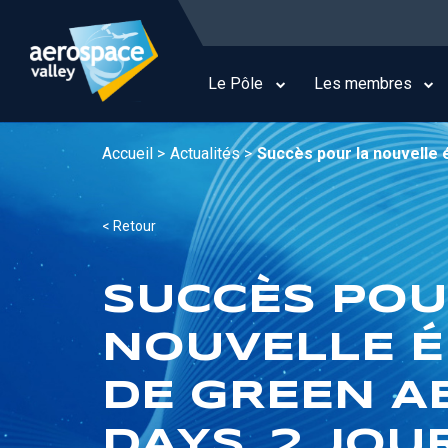
Aller
au
Main
contenu
navigation
principal
Le Pôle
Les membres
Accueil >
Actualités >
Succès pour la nouvelle é
< Retour
SUCCÈS POU
NOUVELLE É
DE GREEN A
DAYS, 2 JOU