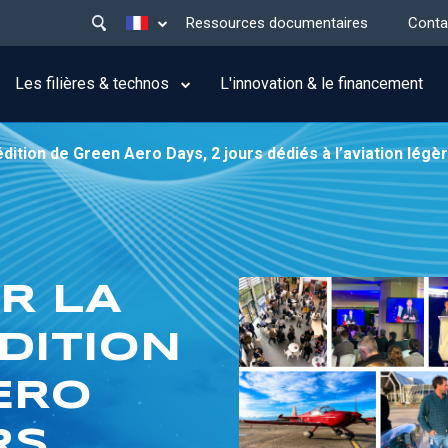
Main
Lister les actions supplémentaires
Ressources documentaires
Conta
menu
top
Les filières & technos
L'innovation & le financement
dition de Green Aero Days, 2 jours dédiés à l’aviation légè
R LA
DITION
ERO
RS