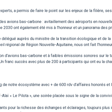
rts, a permis de faire le point sur les enjeux de la filière, ses
té des avions bas-carbone : avitaillement des aéroports en nouve
nce 2030 ont également été mis à l’honneur et un panorama des pro
délégué auprès du ministre de la transition écologique et de la 
eil régional de Région Nouvelle-Aquitaine, nous ont fait l’honne
on d’avions bas-carbone et à faibles émissions sonores sur le tar
. Un franc succès avec plus de 200 à participants qui ont eu la ch
g de notre écosystème avec + de 600 rdv d’affaires honorés et 
Alaï « Le Pilota », une soirée placée sous le signe de la convivia
nants pour la richesse des échanges et éclairages, toujours plus 