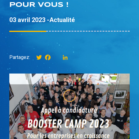
POUR VOUS !
03 avril 2023 -
Actualité
Twitter
Facebook
instagram
LinkedIn
Partagez: