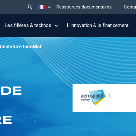
Main
Lister les actions supplémentaires
Ressources documentaires
Conta
menu
top
Les filières & technos
L'innovation & le financement
andidature InnoMat
 DE
RE