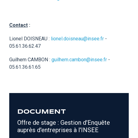
Contact
:
Lionel DOISNEAU :
lionel.doisneau@insee.fr
-
05.61.36.62.47
Guilhem CAMBON :
guilhem.cambon@insee.fr
-
05.61.36.61.65
DOCUMENT
Offre de stage : Gestion d'Enquête
auprès d'entreprises à l'INSEE