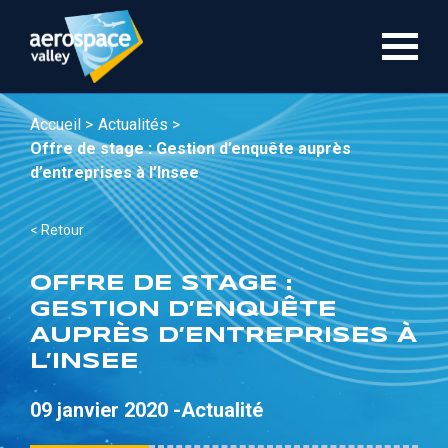
Aller
au
contenu
principal
Accueil >
Actualités >
Offre de stage : Gestion d’enquête auprès
d’entreprises à l’Insee
< Retour
OFFRE DE STAGE :
GESTION D’ENQUÊTE
AUPRÈS D’ENTREPRISES À
L’INSEE
09 janvier 2020 -
Actualité