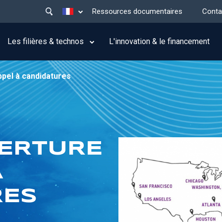
Main
Lister les actions supplémentaires
Ressources documentaires
Conta
menu
top
Les filières & technos
L'innovation & le financement
ppel à candidatures
VERTURE
À
RES