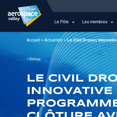
Aller
au
Main
contenu
navigation
principal
Le Pôle
Les membres
Accueil >
Actualités >
Le Civil Drones Innovat
< Retour
LE CIVIL DR
INNOVATIVE
PROGRAMM
CLÔTURE AV