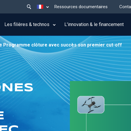
Main
Lister les actions supplémentaires
Ressources documentaires
Conta
menu
top
Les filières & technos
L'innovation & le financement
ive Programme clôture avec succès son premier cut-off
ONES
E
EC