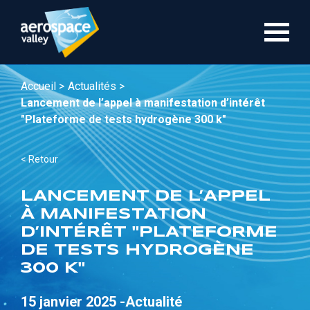
Aller
au
contenu
principal
Accueil >
Actualités >
Lancement de l’appel à manifestation d’intérêt
"Plateforme de tests hydrogène 300 k"
< Retour
LANCEMENT DE L’APPEL
À MANIFESTATION
D’INTÉRÊT "PLATEFORME
DE TESTS HYDROGÈNE
300 K"
15 janvier 2025 -
Actualité