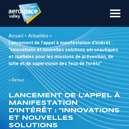
Aller
au
contenu
principal
Accueil >
Actualités >
Lancement de l'appel à manifestation d'intérêt :
"Innovations et nouvelles solutions aéronautiques
et spatiales pour les missions de prévention, de
lutte et de supervision des feux de forêts"
< Retour
LANCEMENT DE L'APPEL À
MANIFESTATION
D'INTÉRÊT : "INNOVATIONS
ET NOUVELLES
SOLUTIONS