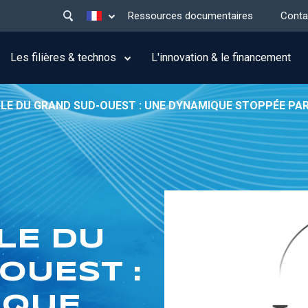
Main
Lister les actions supplémentaires
Ressources documentaires
Conta
menu
top
Les filières & technos
L'innovation & le financement
IALE DU GRAND SUD-OUEST : UNE DYNAMIQUE STOPPÉE PAR 
LE DU
OUEST :
IQUE