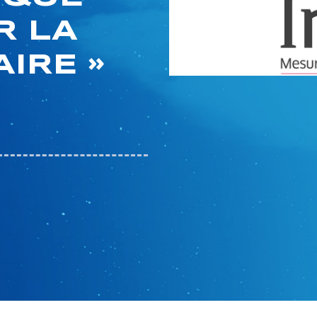
R LA
AIRE »