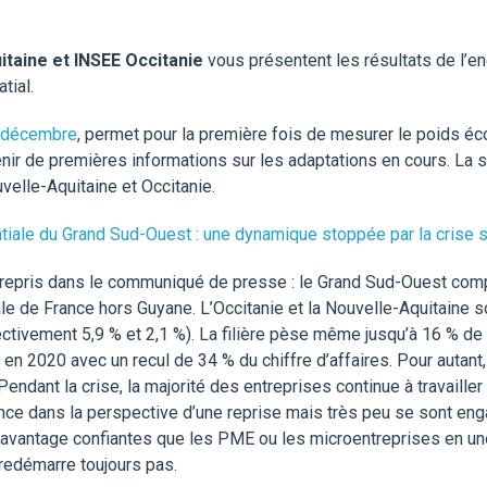
itaine et INSEE Occitanie
vous présentent les résultats de l’
tial.
décembre
, permet pour la première fois de mesurer le poids éc
btenir de premières informations sur les adaptations en cours. L
elle-Aquitaine et Occitanie.
atiale du Grand Sud-Ouest : une dynamique stoppée par la crise s
 repris dans le communiqué de presse : le Grand Sud-Ouest comp
iale de France hors Guyane. L’Occitanie et la Nouvelle-Aquitaine s
ectivement 5,9 % et 2,1 %). La filière pèse même jusqu’à 16 % de
en 2020 avec un recul de 34 % du chiffre d’affaires. Pour autant,
endant la crise, la majorité des entreprises continue à travailler
nce dans la perspective d’une reprise mais très peu se sont eng
davantage confiantes que les PME ou les microentreprises en une 
 redémarre toujours pas.