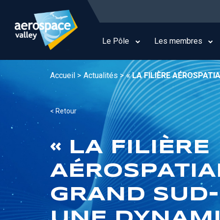
Aller
au
Main
contenu
navigation
principal
Le Pôle
Les membres
Accueil >
Actualités >
« LA FILIÈRE AÉROSPAT
< Retour
« LA FILIÈRE
AÉROSPATIA
GRAND SUD-
UNE DYNAM