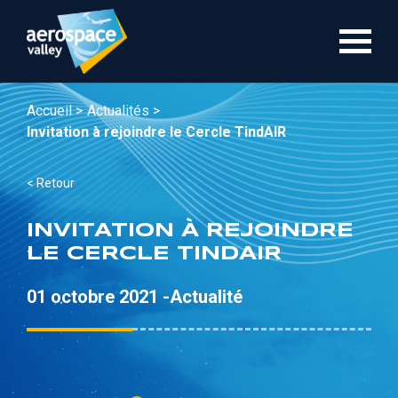
Aller
au
contenu
principal
Accueil >
Actualités >
Invitation à rejoindre le Cercle TindAIR
< Retour
INVITATION À REJOINDRE
LE CERCLE TINDAIR
01 octobre 2021 -
Actualité