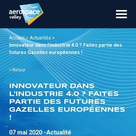
Aller
au
contenu
principal
Accueil >
Actualités >
Innovateur dans l'industrie 4.0 ? Faites partie des
futures Gazelles européennes !
< Retour
INNOVATEUR DANS
L'INDUSTRIE 4.0 ? FAITES
PARTIE DES FUTURES
GAZELLES EUROPÉENNES
!
07 mai 2020 -
Actualité