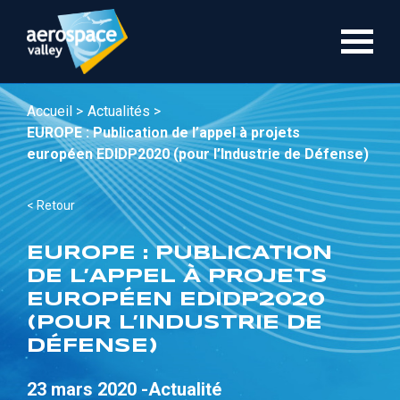
Aller
au
contenu
principal
Accueil >
Actualités >
EUROPE : Publication de l’appel à projets
européen EDIDP2020 (pour l’Industrie de Défense)
< Retour
EUROPE : PUBLICATION
DE L’APPEL À PROJETS
EUROPÉEN EDIDP2020
(POUR L’INDUSTRIE DE
DÉFENSE)
23 mars 2020 -
Actualité