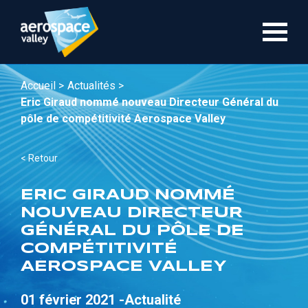
Aller
au
contenu
principal
Accueil >
Actualités >
Eric Giraud nommé nouveau Directeur Général du
pôle de compétitivité Aerospace Valley
< Retour
ERIC GIRAUD NOMMÉ
NOUVEAU DIRECTEUR
GÉNÉRAL DU PÔLE DE
COMPÉTITIVITÉ
AEROSPACE VALLEY
01 février 2021 -
Actualité