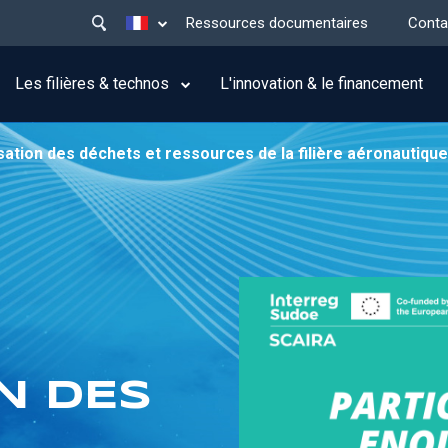
Main
Lister les actions supplémentaires
Ressources documentaires
Conta
menu
top
Les filières & technos
L'innovation & le financement
isation des déchets et ressources de la filière aéronautique
ON DES