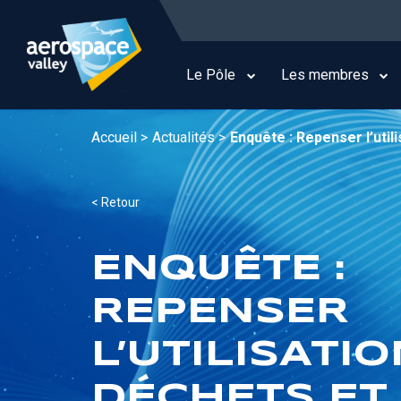
Aller
au
Main
contenu
navigation
principal
Le Pôle
Les membres
Accueil >
Actualités >
Enquête : Repenser l’util
< Retour
ENQUÊTE :
REPENSER
L’UTILISATI
DÉCHETS ET