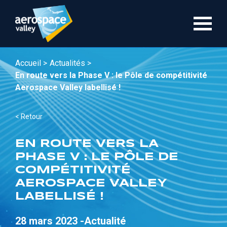
Aller
au
contenu
principal
Accueil >
Actualités >
En route vers la Phase V : le Pôle de compétitivité
Aerospace Valley labellisé !
< Retour
EN ROUTE VERS LA
PHASE V : LE PÔLE DE
COMPÉTITIVITÉ
AEROSPACE VALLEY
LABELLISÉ !
28 mars 2023 -
Actualité