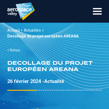
Aller
au
contenu
principal
Accueil >
Actualités >
Decollage du projet européen AREANA
< Retour
DECOLLAGE DU PROJET
EUROPÉEN AREANA
26 février 2024 -
Actualité