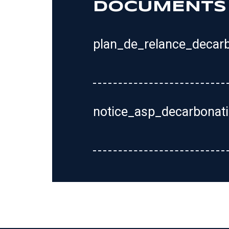
DOCUMENTS
plan_de_relance_decarb
notice_asp_decarbonati