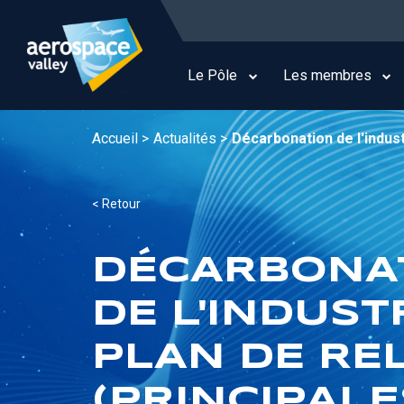
Aller
au
Main
contenu
navigation
principal
Le Pôle
Les membres
Accueil >
Actualités >
Décarbonation de l'indust
< Retour
DÉCARBONA
DE L'INDUSTR
PLAN DE RE
(PRINCIPALE