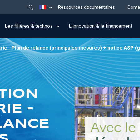
Main
Lister les actions supplémentaires
Ressources documentaires
Conta
menu
top
Les filières & technos
L'innovation & le financement
rie - Plan de relance (principales mesures) + notice ASP (g
TION
IE -
LANCE
S