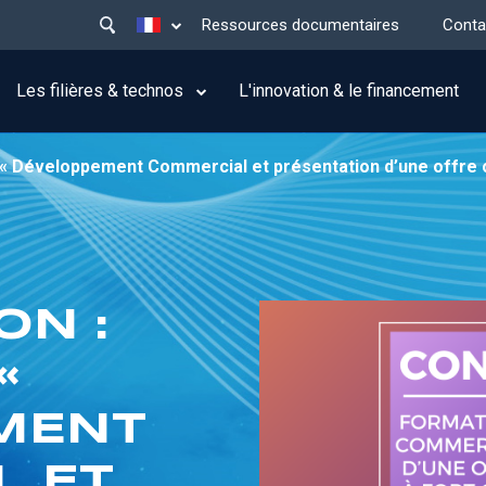
Main
Lister les actions supplémentaires
Ressources documentaires
Conta
menu
top
Les filières & technos
L'innovation & le financement
 « Développement Commercial et présentation d’une offre o
ON :
«
MENT
L ET