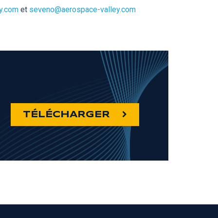
y.com
et
seveno@aerospace-valley.com
TÉLÉCHARGER