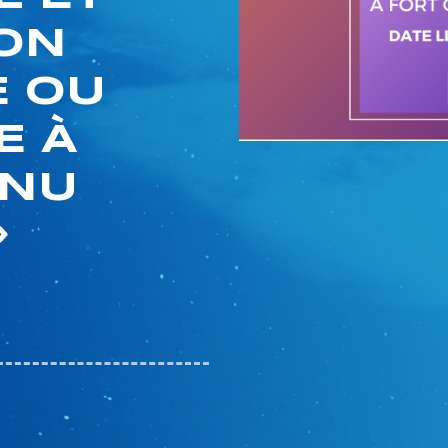
ON
E OU
E À
ENU
»