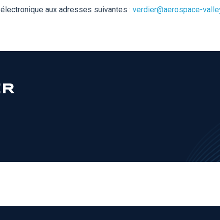
 électronique aux adresses suivantes :
verdier@aerospace-valle
ER