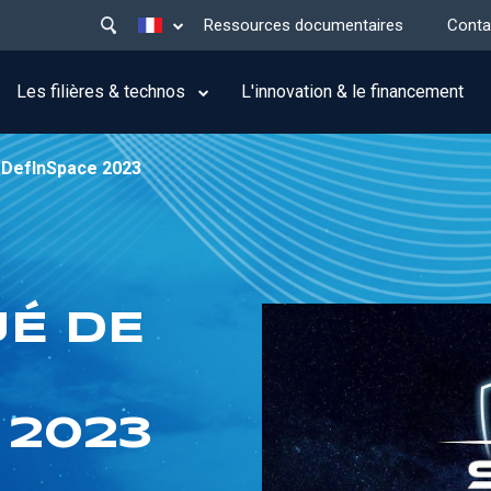
Main
Lister les actions supplémentaires
Ressources documentaires
Conta
menu
top
Les filières & technos
L'innovation & le financement
 DefInSpace 2023
É DE
 2023