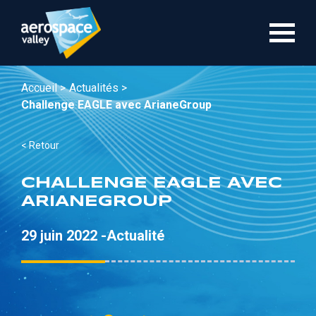
Aller
au
contenu
principal
Accueil >
Actualités >
Challenge EAGLE avec ArianeGroup
< Retour
CHALLENGE EAGLE AVEC
ARIANEGROUP
29 juin 2022 -
Actualité