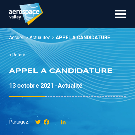
Aller
au
contenu
principal
Accueil >
Actualités >
APPEL A CANDIDATURE
< Retour
APPEL A CANDIDATURE
13 octobre 2021 -
Actualité
Twitter
Facebook
instagram
LinkedIn
Partagez: